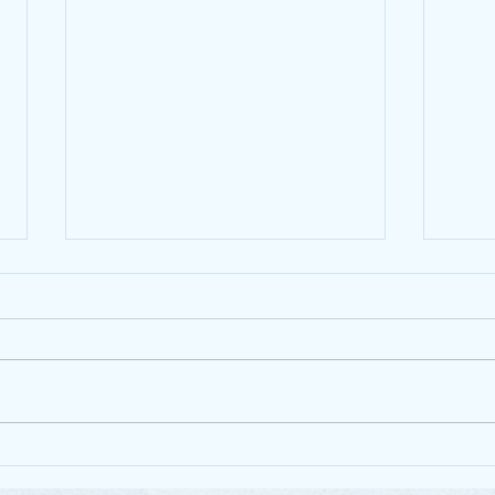
Ala
🏆 Born to Run 2025 🏆