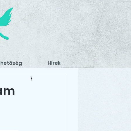
rhetőség
Hírek
yam