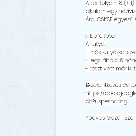
A tanfolyam 8 (+ 1)
alkalom egy háziviz
Ára: CSKSE egyesül
✅Előfeltétel
A kutya..
- más kutyákkal sz
- legalább a 6 hón
- részt vett már ku
📝Jelentkezés és to
https://docs.goog
dit?usp=sharing
Kedves Gazdi! Szer