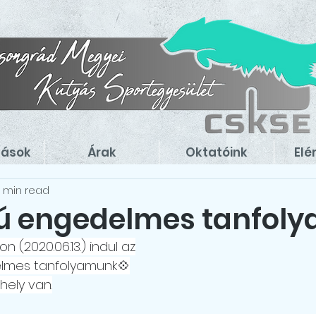
zások
Árak
Oktatóink
Elé
1 min read
ú engedelmes tanfol
 (2020.06.13.) indul az
lmes tanfolyamunk💠
hely van.