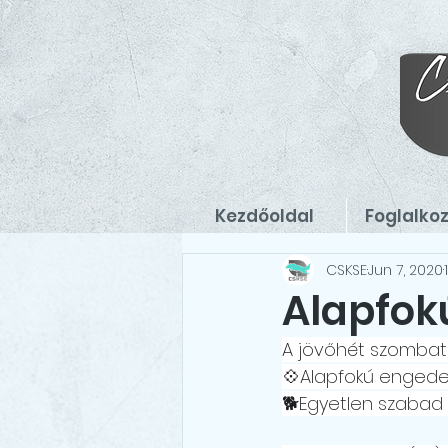
Kezdőoldal
Foglalko
CSKSE
Jun 7, 2020
Alapfok
A jövőhét szombaton
💠Alapfokú engede
🐕Egyetlen szabad 