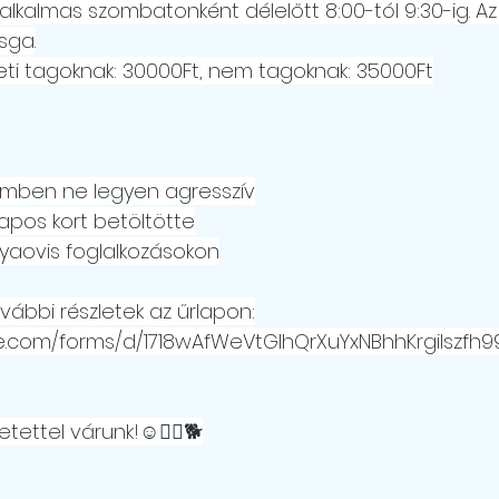
 alkalmas szombatonként délelőtt 8:00-tól 9:30-ig. Az
sga.
eti tagoknak: 30000Ft, nem tagoknak: 35000Ft
emben ne legyen agresszív
apos kort betöltötte
tyaovis foglalkozásokon
vábbi részletek az űrlapon:
le.com/forms/d/1718wAfWeVtGlhQrXuYxNBhhKrgiIszfh
etettel várunk!
☺️🚶‍♂️🐕