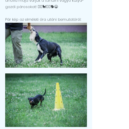
ahová majd várjuk a tanulni vágyó kutya-
gazdi párosokat! 🏃‍♀️🐩🏃‍♂️🐕😁
Pár kép az elméleti óra utáni bemutatóról: