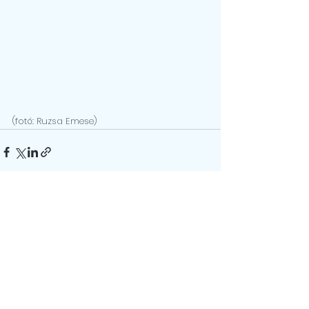
(fotó: Ruzsa Emese)
See All
Recent Posts