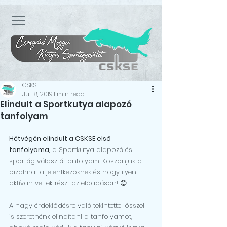
CSKSE
Jul 18, 2019
1 min read
Elindult a Sportkutya alapozó
tanfolyam
Hétvégén elindult a CSKSE első 
tanfolyama
, a Sportkutya alapozó és 
sportág választó tanfolyam. Köszönjük a 
bizalmat a jelentkezőknek és hogy ilyen 
aktívan vettek részt az előadáson! 😊
A nagy érdeklődésre való tekintettel ősszel 
is szeretnénk elindítani a tanfolyamot, 