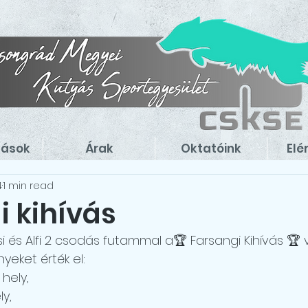
zások
Árak
Oktatóink
Elé
4
1 min read
i kihívás
i és Alfi 2 csodás futammal a🏆 Farsangi Kihívás 🏆
eket érték el:
hely,
ly,