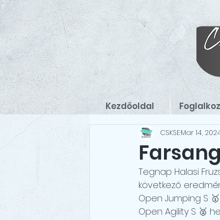
Kezdőoldal
Foglalko
CSKSE
Mar 14, 202
Farsang
Tegnap Halasi Fruzs
következő eredmény
Open Jumping S 🥇 
Open Agility S 🥈 he