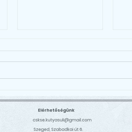
Ala
🏆 Born to Run 2025 🏆
Elérhetőségünk
cskse.kutyasuli@gmail.com
Szeged, Szabadkai út 6.