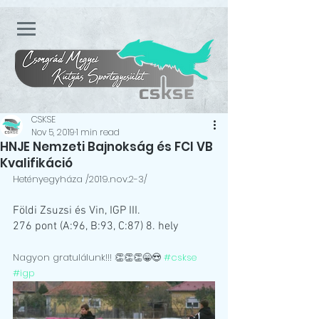
CSKSE
Nov 5, 2019
1 min read
HNJE Nemzeti Bajnokság és FCI VB
Kvalifikáció
Hetényegyháza /2019.nov.2-3/
Földi Zsuzsi és Vin, IGP III.
276 pont (A:96, B:93, C:87) 8. hely
Nagyon gratulálunk!!! 👏👏👏😁😍 
#cskse
#igp