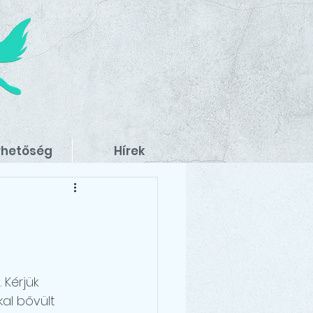
rhetőség
Hírek
t
. Kérjük 
al bővült 