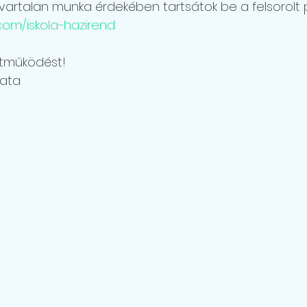
avartalan munka érdekében tartsátok be a felsorolt 
com/iskola-hazirend
tműködést! 
pata