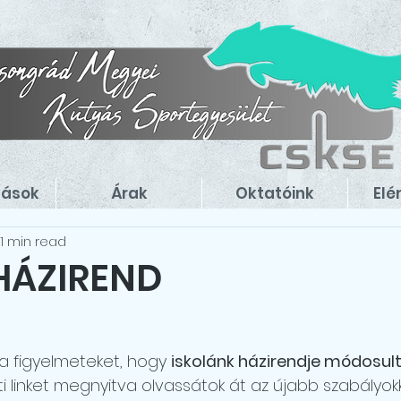
zások
Árak
Oktatóink
Elé
1 min read
HÁZIREND
 a figyelmeteket, hogy 
iskolánk házirendje módosul
i linket megnyitva olvassátok át az újabb szabályokk