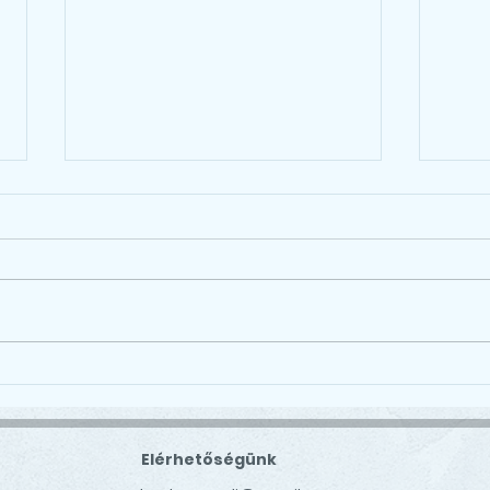
Ala
🏆 Born to Run 2025 🏆
Elérhetőségünk