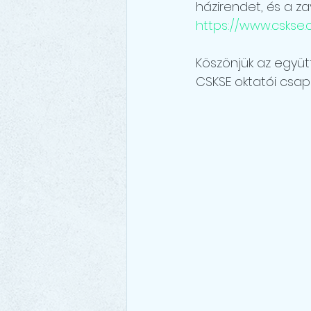
házirendet, és a z
https://www.cskse.
Köszönjük az együt
CSKSE oktatói csa