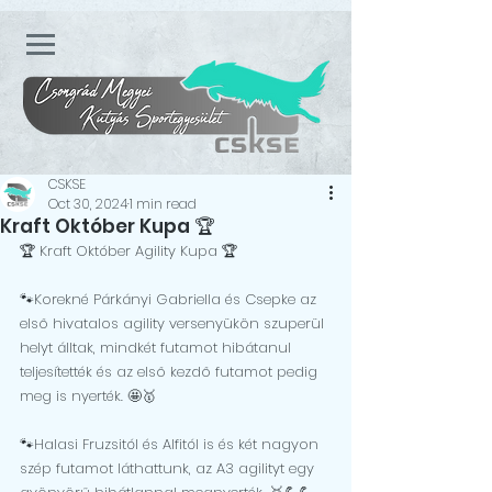
CSKSE
Oct 30, 2024
1 min read
Kraft Október Kupa 🏆
🏆 Kraft Október Agility Kupa 🏆
🐾Korekné Párkányi Gabriella és Csepke az 
első hivatalos agility versenyükön szuperül 
helyt álltak, mindkét futamot hibátanul 
teljesítették és az első kezdő futamot pedig 
meg is nyerték. 🤩🥇
🐾Halasi Fruzsitól és Alfitól is és két nagyon 
szép futamot láthattunk, az A3 agilityt egy 