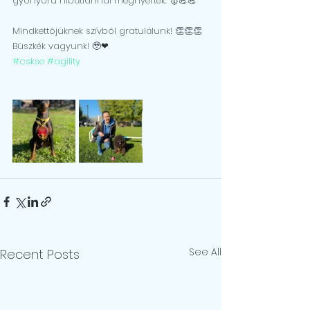
gyönyörű hibátlannal megnyerték. 🥇💪💪
Mindkettőjüknek szívből gratulálunk! 👏👏👏
Büszkék vagyunk! 🥹❤
#cskse
#agility
See All
Recent Posts