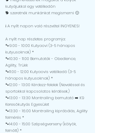
kutyájukkal egy vetélkedőn
🐕 szeretnék munkánkat megismerni 🙂
ℹ️ A nyílt napon való részvétel INGYENES!
A nyílt nap részletes programja:
🐾9:00 - 10:00 Kutyaovi (3-5 hónapos 
kutyusoknak) *
🐾10:30 - 11:00 Bemutatók - Obedience, 
Agility, Trükk
🐾11:00 - 12:00 Kutyaovis vetélkedő (3-5 
hónapos kutyusoknak) *
🐾12:00 - 13:00 Kérdezz-felelek (Neveléssel és 
sportokkal kapcsolatos kérdések.)
🐾13:00 - 13:30 Mantrailing bemutató ➡️ K9 
Keresőkutyás Egyesület
🐾13:30 - 16:00 Mantrailing kipróbálás, Agility 
felmérés *
🐾14:00 - 15:00 Szépségverseny (kölyök, 
felnőtt) *