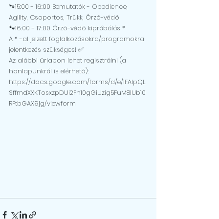
🐾15:00 - 16:00 Bemutatók - Obedience, 
Agility, Csoportos, Trükk, Őrző-védő
🐾16:00 - 17:00 Őrző-védő kipróbálás *
A * -al jelzett foglalkozásokra/programokra 
jelentkezés szükséges! ✅
Az alábbi űrlapon lehet regisztrálni (a 
honlapunkról is elérhető):
https://docs.google.com/forms/d/e/1FAIpQL
SffmdXXKTosxzpDUi2Fn10gGiUzig5FuM8lUb10
RFtbGAX9jg/viewform