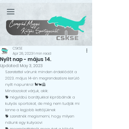
CSKSE
Apr 28, 2023
1 min read
Nyílt nap - május 14.
Updated:
May 3, 2023
Szeretettel várunk minden érdeklődőt a 
2023. május 14-én megrendezésre kerülő 
nyílt napunkra! 🐩🐕‍🦺
Mindazokat várjuk, akik:
🐕 négylábú barátjukkal kipróbálnák a 
kutyás sportokat, de még nem tudják mi 
lenne a legjobb kettőjüknek
🐕 szeretnék megismerni, hogy milyen 
nálunk egy kutyaovi
🐕 megmérettetnék magukat a kölyök 