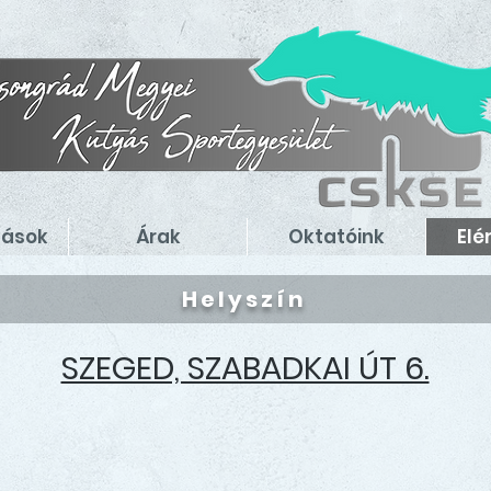
zások
Árak
Oktatóink
Elé
Helyszín
SZEGED, SZABADKAI ÚT 6.