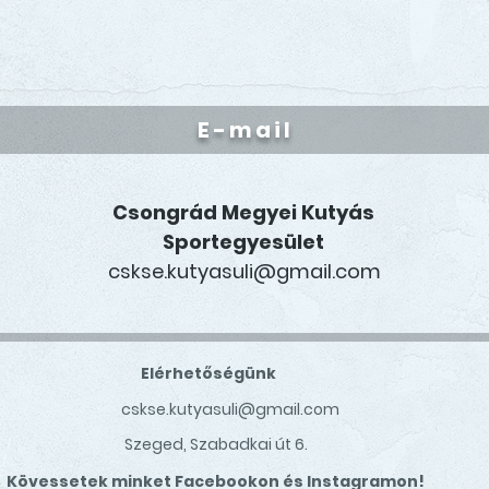
E-mail
Csongrád Megyei Kutyás
Sportegyesület
cskse.kutyasuli@gmail.com
Elérhetőségünk
cskse.kutyasuli@gmail.com
Szeged, Szabadkai út 6.
Kövessetek minket Facebookon és Instagramon!