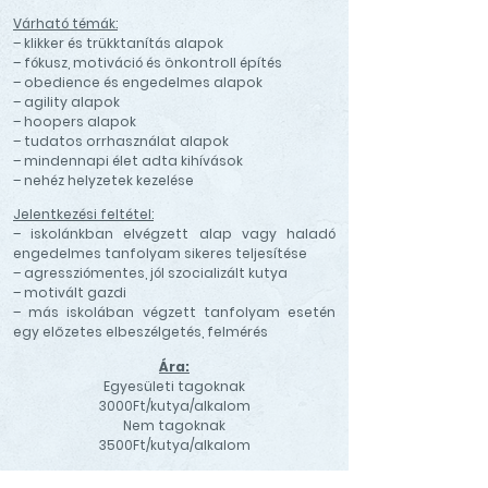
Várható témák:
– klikker és trükktanítás alapok
– fókusz, motiváció és önkontroll építés
– obedience és engedelmes alapok
– agility alapok
– hoopers alapok
– tudatos orrhasználat alapok
– mindennapi élet adta kihívások
– nehéz helyzetek kezelése
Jelentkezési feltétel:
– iskolánkban elvégzett alap vagy haladó
engedelmes tanfolyam sikeres teljesítése
– agressziómentes, jól szocializált kutya
– motivált gazdi
– más iskolában végzett tanfolyam esetén
egy előzetes elbeszélgetés, felmérés
Ára:
Egyesületi tagoknak
3000Ft/kutya/alkalom
Nem tagoknak
3500Ft/kutya/alkalom
A foglalkozásokra előzetes bejelentkezés