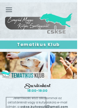
Tematikus Klub
Szerdánként
18:00-19:00
Jelentkezés első alkalommal az
oktatóinknál vagy a kutyaiskola e-mail
címén, a
cskse.kutyasuli@gmail.com