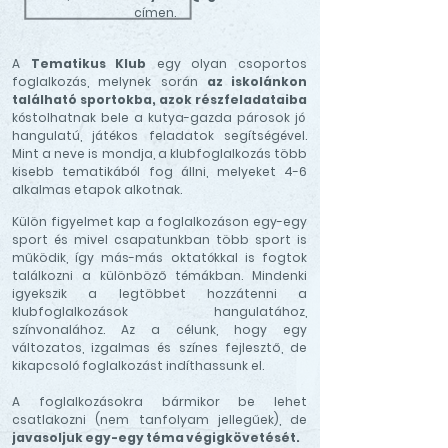
címen.
A
Tematikus Klub
egy olyan csoportos
foglalkozás, melynek során
az iskolánkon
található sportokba, azok részfeladataiba
kóstolhatnak bele a kutya-gazda párosok jó
hangulatú, játékos feladatok segítségével.
Mint a neve is mondja, a klubfoglalkozás több
kisebb tematikából fog állni, melyeket 4-6
alkalmas etapok alkotnak.
Külön figyelmet kap a foglalkozáson egy-egy
sport és mivel csapatunkban több sport is
működik, így más-más oktatókkal is fogtok
találkozni a különböző témákban. Mindenki
igyekszik a legtöbbet hozzátenni a
klubfoglalkozások hangulatához,
színvonalához.
Az a célunk, hogy egy
változatos, izgalmas és színes fejlesztő, de
kikapcsoló foglalkozást indíthassunk el.
A foglalkozásokra bármikor be lehet
csatlakozni (nem tanfolyam jellegűek), de
javasoljuk egy-egy téma végigkövetését.