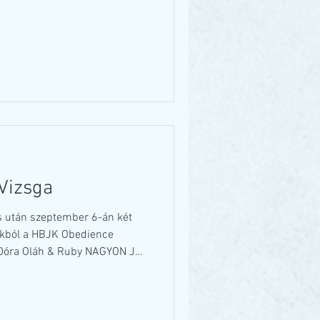
en! 🇵🇱 Ott is a
ban indulva! 🤩 ℹ️ 170 kutya-
szinten; ℹ️ 102 induló a
 És bizony gyönyörűen
bebizonyították, hogy helyük
 Ruzsa E
Vizsga
s után szeptember 6-án két
ánkból a HBJK Obedience
 Dóra Oláh & Ruby NAGYON JÓ
n szép kitűnő feladattal, de
. ☺️😌 🐾 Károly Mikus & Bori
y nagyon energikus, kirobbanó