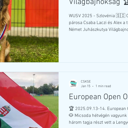
Világbajnokság 
WUSV 2025 - Szlovénia 🇸🇮 Obedience csapatunk egyik
párosa Csaba Laczi és Alex a 
Német Juhászkutya Világbajno
legmagasabb szinten, 3. osztál
dobogóra állniuk: egy szuper
ponttal, nagyon jó minősítésse
érték el. 🤩🎉🎉 Szívből gratu
büszkék vagyunk nagyon! 🥹 I
eredmény! 🩵 Mindannyian -
CSKSE
Jan 15
1 min read
European Open O
🏆 2025.09.13-14. European 
🐶 Micsoda hétvégén vagyunk 
három tagja részt vett a Len