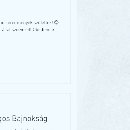
nce eredmények születtek! 😊
 által szervezett Obedience
gos Bajnokság