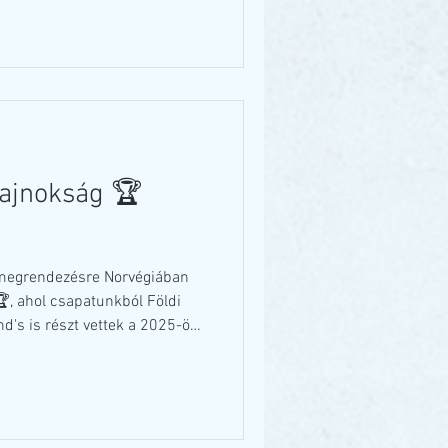
 Hatalmas gratula mind a két
unka van mögöttük és
rű er
ajnokság 🏆
t megrendezésre Norvégiában
, ahol csapatunkból Földi
d's is részt vettek a 2025-ös
tagjaként. 🇭🇺🇭🇺🇭🇺
 és Eli, ahol nagyon szép
🤩 254,25 ponttal, nagyon jó
ersenyen 13. helyezést értek
6. helyen végeztek a 4.