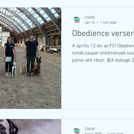
világbajnokságukon. 🏅 Szívb
CSKSE
Jan 15
1 min read
Obedience verseny
A április 12-én az FCI Obedien
ismét szuper eredmények szüle
páros vett részt: 🥉A dobogó 3.
és Miszter! 🎉😊 🥇Valamint a dobogó legfelső fokán, 1.
helyen végzett Bakos Erika és 
szintén két páros indult el: 🥉
Berényi Péter és Sid! 🎉☺️ 🎗️É
versenyén 4. helyen végzett Ruzsa Emese és Ray! 🥰😊 Bíró:
Dor
CSKSE