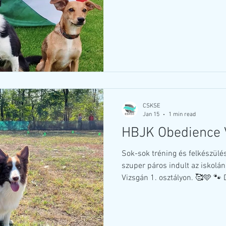
🇪🇺 European Open Obedience verseny
legmagasabb, 3. (Elite) osztály
gazda páros összesen a három 
legmagasabb, 3. osztályon 😍
helytálltak a párosaink, mind 
van az élmezőnyben! 🩵🤍🩵 
CSKSE
Jan 15
1 min read
HBJK Obedience 
Sok-sok tréning és felkészülé
szuper páros indult az iskol
Vizsgán 1. osztályon. 🥰🩵 
minősítést szereztek sok nagyo
sajnos pár becsúszott hibával
KITŰNŐ minősítést értek el eg