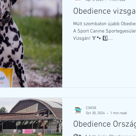
Apr 3, 2025
1 min read
Obedience vizsga
Múlt szombaton újabb Obedie
A Sport Canine Sportegyesület
Vizsgán! 🏅🐾 1️⃣....
CSKSE
Oct 30, 2024
1 min read
Obedience Orszá