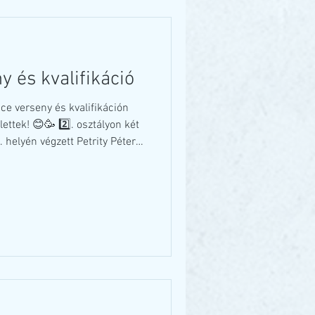
ő
 és kvalifikáció
ce verseny és kvalifikáción
ttek! 😊🥳 2️⃣. osztályon két
 helyén végzett Petrity Péter
Bobi! 🥳🏆 3️⃣. osztályon
 Az előkelő 3. helyen végzett
s az Elit osztályban életük első