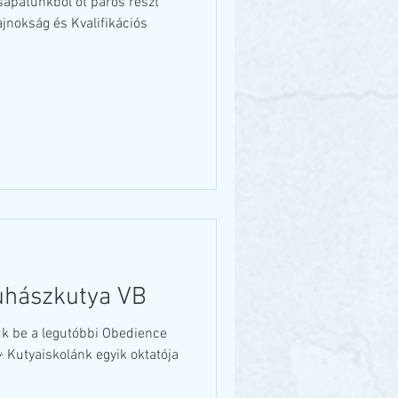
apatunkból öt páros részt
jnokság és Kvalifikációs
hászkutya VB
k be a legutóbbi Obedience
 Kutyaiskolánk egyik oktatója