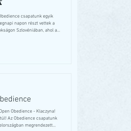

tegnapi napon részt vettek a
kságon Szlovéniában, ahol a
yban indultak és sikerült
 energikus munkával (230
l) az előkelő 2. helyezést 🏆🥈
lálunk Nektek Csabi és Alex,
gazán megérdemelt volt ez az
bedience
Open Obedience - Klaczyna!
túl! Az Obedience csapatunk
gyelországban megrendezett