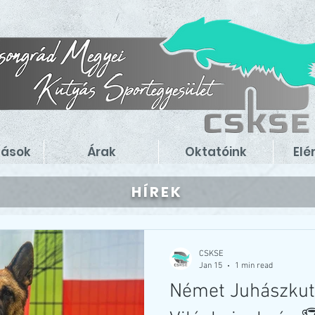
zások
Árak
Oktatóink
Elé
HÍREK
CSKSE
Jan 15
1 min read
Német Juhászkut