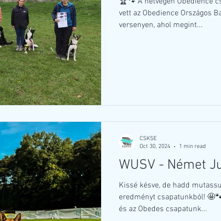
🏆🐾 A hétvégén Obedience cs
vett az Obedience Országos Ba
versenyen, ahol megint...
CSKSE
Oct 30, 2024
1 min read
WUSV - Német Ju
Kissé késve, de hadd mutassu
eredményt csapatunkból! 🤩🐾
és az Obedes csapatunk...