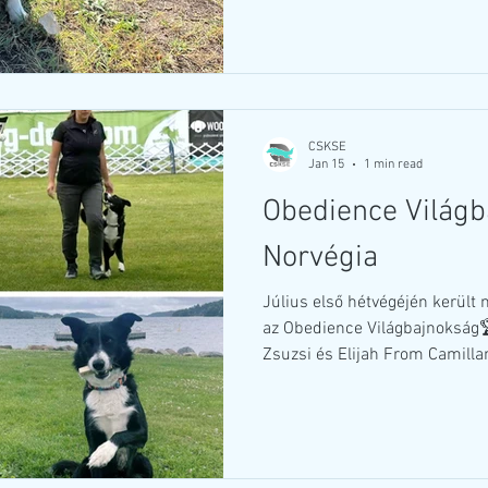
munkával! 🥳 Bíró: Szegő Kata
induló párosnak! Rengeteg m
reméljük még sok-sok gyönyö
CSKSE
Jan 15
1 min read
Obedience Világb
Norvégia
Július első hétvégéjén kerül
az Obedience Világbajnokság
Zsuzsi és Elijah From Camillan
magyar Obedience válogatott 
Pénteken lépett pályára Zsuzsi
feladatokat láthattunk tőlük. 
minősítéssel a kvalifikációs v
el. Összesen a 114 indulóból 4