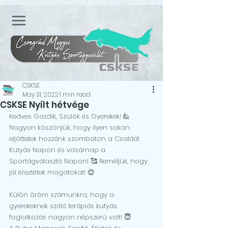
CSKSE
May 31, 2022
1 min read
CSKSE Nyílt hétvége
Kedves Gazdik, Szülők és Gyerekek! 🙋
Nagyon köszönjük, hogy ilyen sokan 
eljöttetek hozzánk szombaton a Családi 
Kutyás Napon és vasárnap a 
Sportágválasztó Napon! 🥰 Reméljük, hogy 
jól éreztétek magatokat! 😊
Külön öröm számunkra, hogy a 
gyerekeknek szóló terápiás kutyás 
foglalkozás nagyon népszerű volt! 😇