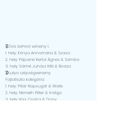
🎖Ovis behívó verseny I.
1. hely: Kónya Annamária & Szasa
2. hely: Pápainé Kertai Ágnes & Szimba
3. hely: Sáriné Juhász Kitti & Bodza
🎖Kutya szépségverseny:
Fajtatiszta kategória:
1. hely: Pillár Napsugár & Walle
2. hely: Németh Péter & Indigo
3. hely: Kiss Csaba & Dony
Keverék kategória:
1. hely: Berényi Hanna & Sid
2. hely: Lukács Erzsébet & Molli
3. hely: Papp Melinda & Mázli
különdíj: Sáriné Juhász Kitti & Bodza