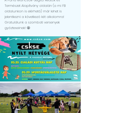
A Puha Mancsok-Segítő Állatok és 
Természet Alapítvány oldalán (a mi FB 
oldalunkon is elérhető) már lehet is 
jelentkezni a következő két alkalomra! 
Gratulálunk a szombati versenyek 
győzteseinek! 🤩