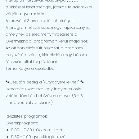
) terápiás kutyáival. Akadálypályaval, 
trükközési lehetőséggel, játékos feladatokkal 
várják a gyermekeket.
A részvétel 3 éves kortól lehetséges.
A program részét képezi egy rajzverseny is, 
amelynek az eredményhirdetésére a 
Gyermeknapi programon kerül majd sor.
Az otthon elkészült rajzokat a program 
helyszínére várjuk, kiértékelése egy három 
fős zsűri által fog történni.
Téma: Kutya a családban
🐾Délután pedig a "kutyagyerekeknek" 🐾 
szeretnénk kedvezni egy ingyenes ovis 
vetélkedővel és behívóversennyel. (3 - 5 
hónapos kutyusoknak.)
Részletes programok:
Gyerekprogram:
🔸️ 9:00 - 9:30 trükkbemutató
🔸️ 9:30 - 11:00 gyerekfoglalkozás