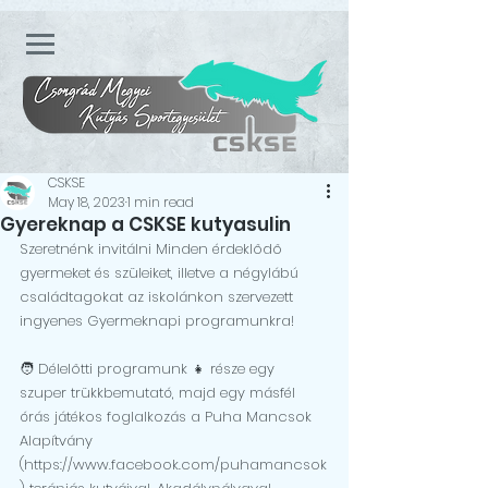
CSKSE
May 18, 2023
1 min read
Gyereknap a CSKSE kutyasulin
Szeretnénk invitálni Minden érdeklődő 
gyermeket és szüleiket, illetve a négylábú 
családtagokat az iskolánkon szervezett 
ingyenes Gyermeknapi programunkra!
🧑 Délelőtti programunk 👧 része egy 
szuper trükkbemutató, majd egy másfél 
órás játékos foglalkozás a Puha Mancsok 
Alapítvány 
(https://www.facebook.com/puhamancsok