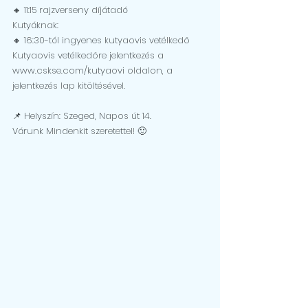
🔸️ 11:15 rajzverseny díjátadó
Kutyáknak:
🔸️ 16:30-tól ingyenes kutyaovis vetélkedő
Kutyaovis vetélkedőre jelentkezés a 
www.cskse.com/kutyaovi oldalon, a 
jelentkezés lap kitöltésével.
📌 Helyszín: Szeged, Napos út 14.
Várunk Mindenkit szeretettel! 🙂